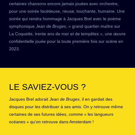
certaines chansons encore jamais jouées avec orchestre,
pour une soirée facétieuse, rieuse, touchante, humaine. Une
soirée qui rendra hommage à Jacques Brel avec le poème
symphonique
Jean de Bruges
, « grand quartier-maître sur
La Coquette, trente ans de mer et de tempêtes », une œuvre
confidentielle jouée pour la toute première fois sur scène en
2023.
LE SAVIEZ-VOUS ?
Jacques Brel adorait
Jean de Bruges
, il
en
gardait
d
es
disques pour
les
distribuer à ses amis. On y retrouve même
certaines de ses futures idées, comme « les langueurs
océanes » qu’on retrouve dans Amsterdam !