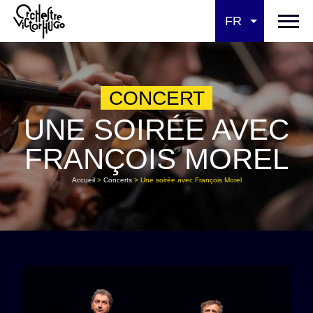
FR
CONCERT
UNE SOIRÉE AVEC
FRANÇOIS MOREL
Accueil
>
Concerts
>
Une soirée avec François Morel