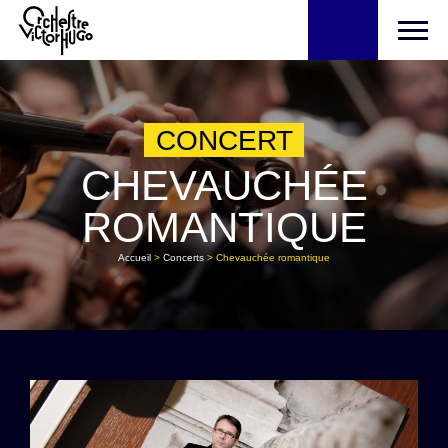
CONCERT
CHEVAUCHÉE
ROMANTIQUE
Accueil
>
Concerts
>
Chevauchée romantique