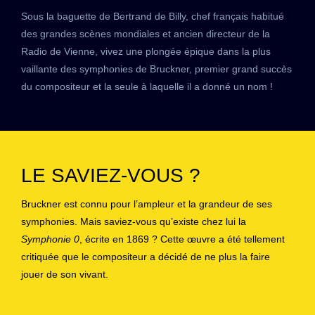
Sous la baguette de Bertrand de Billy, chef français habitué
des grandes scènes mondiales et ancien directeur de la
Radio de Vienne, vivez une plongée épique dans la plus
vaillante des symphonies de Bruckner, premier grand succès
du compositeur et la seule à laquelle il a donné un nom !
LE SAVIEZ-VOUS ?
Bruckner est connu pour l’ampleur et la grandeur de ses
symphonies. Mais saviez-vous qu’existe chez lui la
Symphonie 0
, écrite en 1869 ? Cette œuvre a été tellement
critiquée que le compositeur a décidé de ne plus la faire
jouer de son vivant.